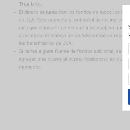
True Link.
El dinero se junta con los fondos de todos los fid
de JLA. Esto aumenta el potencial de los ingreso
más que al invertir de manera individual, ya que lo
que implica el manejo de un fideicomiso se repart
los beneficiarios de JLA.
Si tienes alguna fuente de fondos adicional, se pu
agregar más dinero al mismo fideicomiso en cualq
momento.