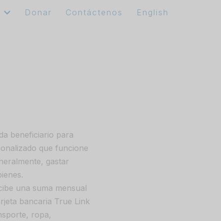
e
Donar
Contáctenos
English
da beneficiario para
sonalizado que funcione
neralmente, gastar
ienes.
recibe una suma mensual
rjeta bancaria True Link
sporte, ropa,