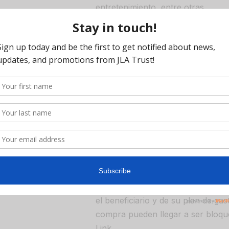
entretenimiento, entre otras.
eicomisos
Algunos gastos (como rentas o pa
s mucho
enfermería) se pagan directamente
s gastos
la tarjeta True Link.
en entre
Legalmente, el dinero del fideico
directamente al beneficiario en ni
ede
Para gastos que no son constant
uier
computadoras, o gastos médicos 
departamento de atención a client
desembolso ajeno al plan de gasto
Depending on the government benef
receiving and their spending plan
categories may be blocked on thei
Dependiendo de los beneficios gu
el beneficiario y de su plan de gas
compra pueden llegar a ser bloque
Link.