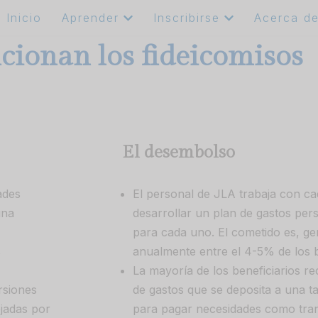
Inicio
Aprender
Inscribirse
Acerca d
ionan los fideicomisos
El desembolso
ades
El personal de JLA trabaja con ca
una
desarrollar un plan de gastos per
para cada uno. El cometido es, ge
s
anualmente entre el 4-5% de los b
La mayoría de los beneficiarios 
rsiones
de gastos que se deposita a una ta
jadas por
para pagar necesidades como tran