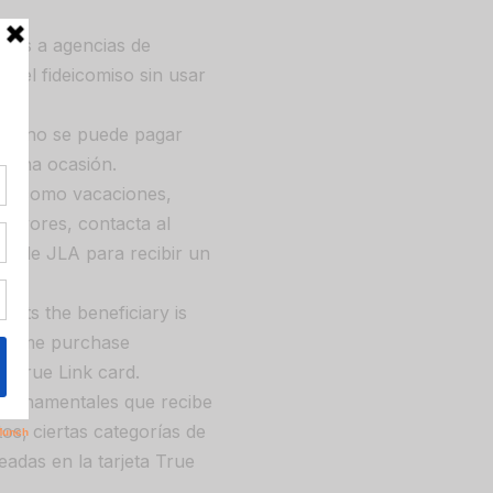
gos a agencias de
 del fideicomiso sin usar
miso no se puede pagar
nguna ocasión.
es, como vacaciones,
mayores, contacta al
es de JLA para recibir un
s.
its the beneficiary is
, some purchase
r True Link card.
bernamentales que recibe
tos, ciertas categorías de
adas en la tarjeta True