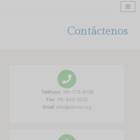
Skip
to
Contáctenos
content
Teléfono:
310-773-9728
Fax:
310-943-3535
Email:
info@jlatrust.org