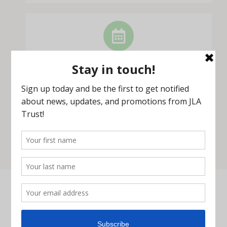
Horas:
M-Th: 8:30 AM - 5:00 PM
F: 8:30 AM - 3:00 PM
Estamos cerrados en días festivos federales y
días festivos judíos, que se muestran en
nuestro
calendario
.
Envíenos un mensaje o
conéctese en redes sociales