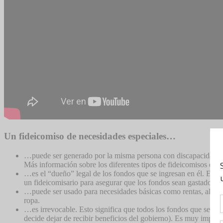
Un fideicomiso de necesidades especiales…
…puede ser generado por la misma persona con discapacidad, es d
Más información sobre los diferentes tipos de fideicomisos que 
…es el “dueño” legal de los fondos que se ingresan en él. Es po
un fideicomisario para asegurar que los fondos sean gastados pa
…puede ser usado para necesidades básicas como rentas,
alime
ropa.
…es irrevocable. Esto significa que todos los fondos que se ing
decide dejar de recibir beneficios del gobierno). Es muy import