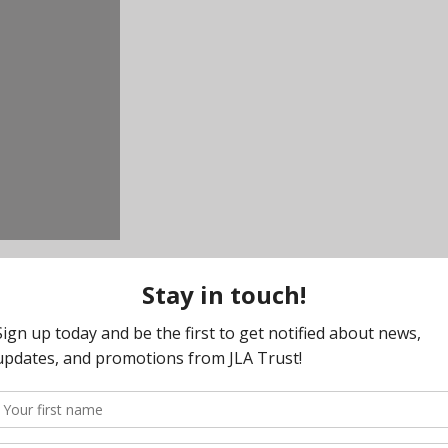
ecir, el beneficiario mismo (fideicomisos de primeras personas), o por 
existen,
aquí
.
r esto que los fondos que se ingresan al fideicomiso no se consideran l
ra uso del beneficiario.
ntos,
servicios de enfermería y otros gastos médicos, pero también para
resan al fideicomiso se mantienen en éste, y no pueden ser retirados ni 
ante encontrar una organización y un fideicomisario que realmente sean