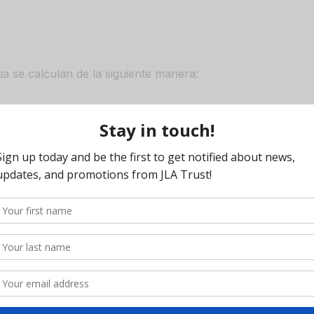
nua se calculan de la siguiente manera:
Las tarifas se facturarán según las tarifas
por hora indicadas anteriormente, con una tarifa anua
Las tarifas se facturarán según las
tarifas por hora indicadas anteriormente, con una tarifa anual
Las tarifas se facturarán según las
tarifas por hora indicadas anteriormente, con una tarifa anual
Las tarifas anuales equivaldrán al 1.0% del
valor justo de mercado del patrimonio, o al total de las tarifas
durante el año, lo que resulte mayor.