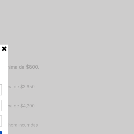
l mínima de $800.
 mínima de $3,650.
 mínima de $4,200.
 por hora incurridas