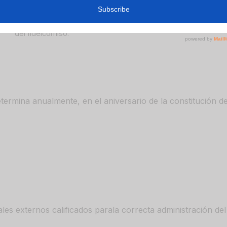
El valor justo de mercado generalmente se determina anualme
la constitución del fideicomiso, e incluye efectivo, inversione
del fideicomiso.
ermina anualmente, en el aniversario de la constitución del
es externos calificados parala correcta administración del