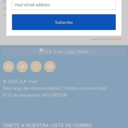
administración general de sistemas. Puede optar por no
recibir correos electrónicos de nuestra lista en cualquier
momento.
© 2026 JLA Trust
Descargo de responsabilidad
|
Política de privacidad
El ID de impuestos: #81-0820016
ÚNETE A NUESTRA LISTA DE CORREO