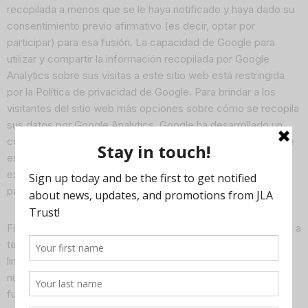
recopilada a menos que se le haya notificado y haya dado su
consentimiento previo afirmativo (es decir, optar por
participar) para esa fusión. La capacidad de Google para
utilizar y compartir la información recopilada por Google
Analytics sobre sus visitas a este sitio web está restringida
por la Política de privacidad de Google. Para brindar a los
visitantes del sitio web más opciones sobre cómo se recopila
sus datos por Google Analytics, Google ha desarrollado un
complemento de navegador para optar por no participar, que
está disponible visitando el complemento de navegador de
exclusión de Google Analytics, para permitirle optar por no
participar en los programas de Google.
Finalmente, no vendemos ni alquilamos información personal a
terceros. Utilizamos su información solo con los fines
limitados de enviarle actualizaciones e información útil sobre
nuestros programas, información promocional, mejorar el
funcionamiento del sitio, con fines estadísticos y para la